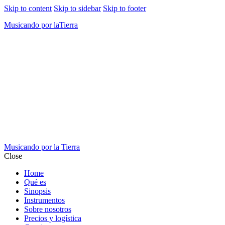
Skip to content
Skip to sidebar
Skip to footer
Musicando por laTierra
Guest Reviews
Musicando por la Tierra
Close
Home
Qué es
Sinopsis
Instrumentos
Sobre nosotros
Precios y logística