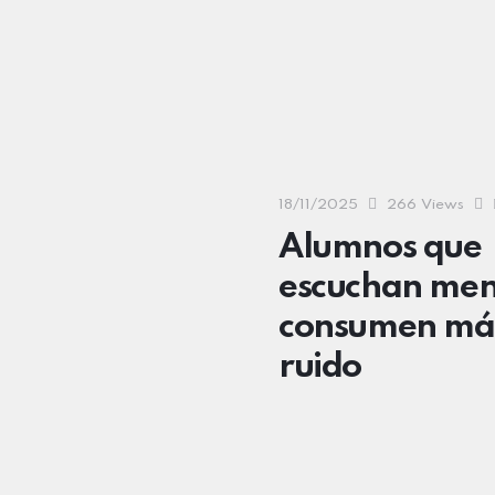
18/11/2025
266
Views
Alumnos que
escuchan men
consumen má
ruido