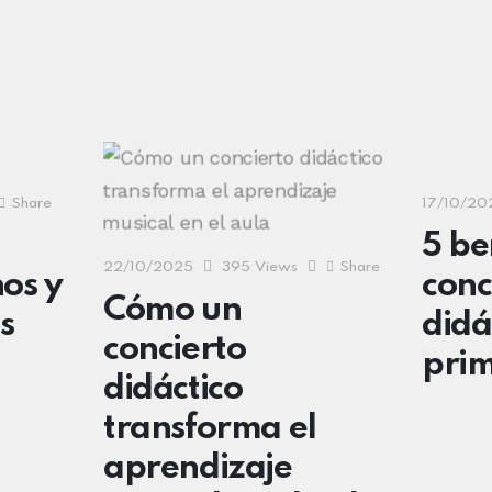
Share
17/10/20
5 be
22/10/2025
395
Views
Share
os y
conc
Cómo un
s
didá
concierto
prim
didáctico
transforma el
aprendizaje