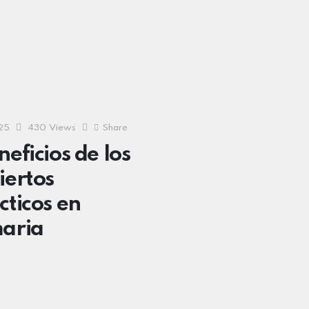
25
430
Views
Share
neficios de los
iertos
cticos en
aria