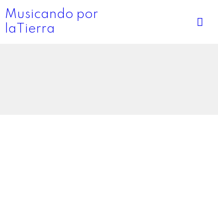
Musicando por
laTierra
Header with Title (Festy)